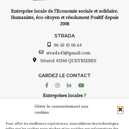
Entreprise locale de l’Economie sociale et solidaire.
INTERVIEW
Humaniste, éco-citoyen et résolument Positif depuis
2008
STRADA Bernard Turle, vous
avez ouvert une galerie à
STRADA
Auzon…
06 50 42 06 64
Bernard TURLE Le Fumoir n’est
strada43@gmail.com
pas une galerie permanente.
Sénéol
43260 QUEYRIERES
Chaque année, le 1er dimanche
d’août, l’association
GARDEZ LE CONTACT
AuzonToujours
organise
Arts
dans le village
. Des artistes et
Facebook
Instagram
Linkedin
Youtube
artisans investissent les rues, les
Entreprises locales ?
caves, les granges d’Auzon. Le
Nous avons des solutions pubs pour vous.
Fumoir est l’un de ces espaces
Gérer le consentement aux
temporaires d’accueil de la
cookies
culture. Il s’associe également à
NEWSLETTER
d’autres activités culturelles de
Pour offrir les meilleures expériences, nous utilisons des technologies
telles que les cookies pour stocker et/ou accéder aux informations des