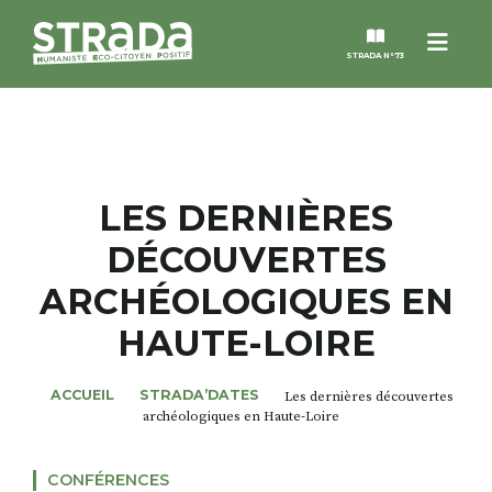
Menu
STRADA N°73
STRADA
MAGAZINES
LES DERNIÈRES
DÉCOUVERTES
NOS THÈMES
ARCHÉOLOGIQUES EN
STRADA’DATES
HAUTE-LOIRE
ALTER STRADA
ACCUEIL
STRADA’DATES
Les dernières découvertes
archéologiques en Haute-Loire
ROSÉE DE MAI
CONFÉRENCES