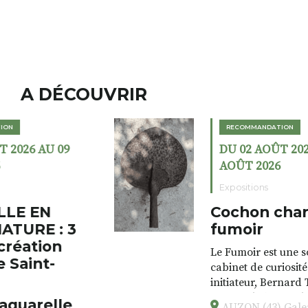
A DÉCOUVRIR
RECOMMANDATION
DU 02 AOÛT 2026 AU 23
AOÛT 2026
Expositions
Cochon charbon au
fumoir
Le Fumoir est une sorte de
cabinet de curiosités. Son
initiateur, Bernard Turle,
s’amuse à donner à voir des
AUZON (43) Galerie Le