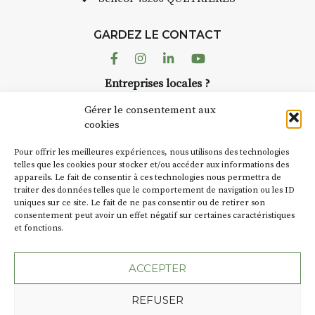
que-nique sur place (repas à
Chaque 
tre charge)
d’août, l
h30 – 17h30 : reprise sur
GARDEZ LE CONTACT
AuzonTo
ace ou changement de décor
dans le 
Facebook
Instagram
Linkedin
Youtube
artisans 
si le temps se gâte : un atelier
Entreprises locales ?
caves, l
rité permettra de continuer à
Nous avons des solutions pubs pour vous.
Fumoir e
er.
Gérer le consentement aux
temporai
cookies
culture.
partir de 90€/jour
(soit
270€
NEWSLETTER
d’autres 
 3 jours
)
Pour offrir les meilleures expériences, nous utilisons des technologies
la Petit
Suivez toute l'actu de Strada
telles que les cookies pour stocker et/ou accéder aux informations des
nimum 8 personnes – sans
appareils. Le fait de consentir à ces technologies nous permettra de
exemple,
nsion complète
traiter des données telles que le comportement de navigation ou les ID
Charbo
uniques sur ce site. Le fait de ne pas consentir ou de retirer son
« off » 
ix pour l’accompagnement et
consentement peut avoir un effet négatif sur certaines caractéristiques
(2 /22 ao
enseignement, repas à votre
et fonctions.
NOUS CONTACTER
arge. (Pique-nique 😉
SA D’où 
ACCEPTER
Dates au choix :
BT C’est
4-5-6 juillet
REFUSER
les acte
7-8-9 août