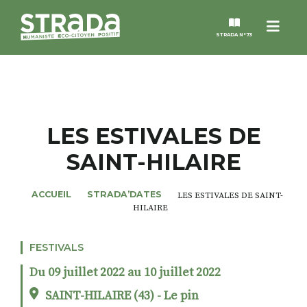
Menu
STRADA N°73
STRADA
MAGAZINES
LES ESTIVALES DE
SAINT-HILAIRE
NOS THÈMES
ACCUEIL
STRADA’DATES
LES ESTIVALES DE SAINT-
STRADA’DATES
HILAIRE
ALTER STRADA
FESTIVALS
Du 09 juillet 2022 au 10 juillet 2022
ROSÉE DE MAI
SAINT-HILAIRE (43) - Le pin