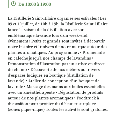
De 10:00 à 19:00
La Distillerie Saint-Hilaire organise ses estivales ! Les
RECHERCHER
S'ABONNER
09 et 10 juillet, de 10h à 19h, la Distillerie Saint-Hilaire
S'INSCRIRE À LA NEWSLETTER
lance la saison de la distillation avec son
emblématique lavande lors d’un week-end
FACEBOOK
INSTAGRAM
LINKEDIN
YOUTUBE
évènement ! Petits et grands sont invités à découvrir
notre histoire et l’univers de notre marque autour des
plantes aromatiques. Au programme : • Promenade
en calèche jusqu’à nos champs de lavandins •
Démonstration d’illustration par un artiste en direct
du champ • Découverte de nos métiers au travers
d’espaces ludiques en boutique (distillation de
lavande) • Atelier de conception d’un bouquet de
lavande • Massage des mains aux huiles essentielles
avec un kinésithérapeute • Dégustation de produits
autour de nos plantes aromatiques • Foodtruck à
disposition pour profiter du déjeuner sur place
(zones pique-nique) Toutes les activités sont gratuites.