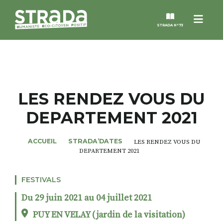
Menu
STRADA N°73
STRADA
MAGAZINES
LES RENDEZ VOUS DU
DEPARTEMENT 2021
NOS THÈMES
ACCUEIL
STRADA’DATES
LES RENDEZ VOUS DU
STRADA’DATES
DEPARTEMENT 2021
ALTER STRADA
FESTIVALS
Du 29 juin 2021 au 04 juillet 2021
ROSÉE DE MAI
PUY EN VELAY (jardin de la visitation)