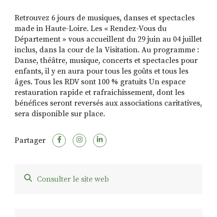
Retrouvez 6 jours de musiques, danses et spectacles
made in Haute-Loire. Les « Rendez-Vous du
RECHERCHER
S'ABONNER
Département » vous accueillent du 29 juin au 04 juillet
S'INSCRIRE À LA NEWSLETTER
inclus, dans la cour de la Visitation. Au programme :
Danse, théâtre, musique, concerts et spectacles pour
FACEBOOK
INSTAGRAM
LINKEDIN
YOUTUBE
enfants, il y en aura pour tous les goûts et tous les
âges. Tous les RDV sont 100 % gratuits Un espace
restauration rapide et rafraichissement, dont les
bénéfices seront reversés aux associations caritatives,
sera disponible sur place.
Partager
Consulter le site web