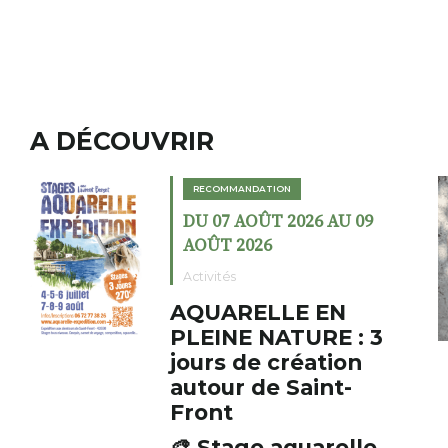
A DÉCOUVRIR
RECOMMANDATION
 AU 09
DU 02 AOÛT 2026 AU 2
AOÛT 2026
Expositions
EN
Cochon charbon 
E : 3
fumoir
tion
Le Fumoir est une sorte de
nt-
cabinet de curiosités. Son
initiateur, Bernard Turle,
s’amuse à donner à voir de
relle