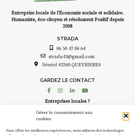
yage,
Entreprise locale de l’Economie sociale et solidaire.
e, encre,
INTERVIEW
Humaniste, éco-citoyen et résolument Positif depuis
2008
STRADA Bernard Turle, v
avez ouvert une galerie à
STRADA
oint de
Auzon…
06 50 42 06 64
t aquarelle
Bernard TURLE Le Fumoir 
strada43@gmail.com
pas une galerie permanent
Sénéol
43260 QUEYRIERES
 (repas à
Chaque année, le 1er dim
d’août, l’association
e sur
GARDEZ LE CONTACT
AuzonToujours
organise
Ar
 de décor
dans le village
. Des artistes 
Facebook
Instagram
Linkedin
Youtube
artisans investissent les rue
: un atelier
Entreprises locales ?
caves, les granges d’Auzon.
ontinuer à
Nous avons des solutions pubs pour vous.
Fumoir est l’un de ces espa
Gérer le consentement aux
temporaires d’accueil de la
cookies
culture. Il s’associe égalem
oit
270€
NEWSLETTER
d’autres activités culturelle
Pour offrir les meilleures expériences, nous utilisons des technologies