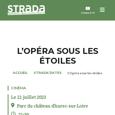
Menu
STRADA N°73
STRADA
MAGAZINES
L’OPÉRA SOUS LES
ÉTOILES
NOS THÈMES
ACCUEIL
STRADA’DATES
L’Opéra sous les étoiles
STRADA’DATES
CINÉMA
ALTER STRADA
Le 21 juillet 2023
ROSÉE DE MAI
Parc du château d'Aurec-sur-Loire