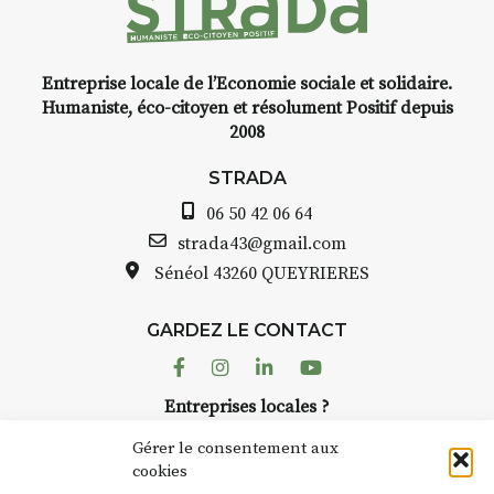
installation temporaire vous
livre une raison de plus d’aller
faire un tour dans la cité
Entreprise locale de l’Economie sociale et solidaire.
médiévale du Brivadois cet été.
Humaniste, éco-citoyen et résolument Positif depuis
2008
STRADA
06 50 42 06 64
INTERVIEW
strada43@gmail.com
Sénéol
43260 QUEYRIERES
STRADA Bernard Turle, vous
avez ouvert une galerie à
Auzon…
GARDEZ LE CONTACT
Facebook
Instagram
Linkedin
Youtube
Bernard TURLE Le Fumoir n’est
pas une galerie permanente.
Entreprises locales ?
Chaque année, le 1er dimanche
Nous avons des solutions pubs pour vous.
d’août, l’association
Gérer le consentement aux
AuzonToujours
organise
Arts
cookies