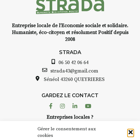
Entreprise locale de l’Economie sociale et solidaire.
INTERVIEW
Humaniste, éco-citoyen et résolument Positif depuis
2008
STRADA Bernard Turle, vous
avez ouvert une galerie à
STRADA
Auzon…
06 50 42 06 64
Bernard TURLE Le Fumoir n’est
strada43@gmail.com
pas une galerie permanente.
Sénéol
43260 QUEYRIERES
Chaque année, le 1er dimanche
d’août, l’association
GARDEZ LE CONTACT
AuzonToujours
organise
Arts
dans le village
. Des artistes et
Facebook
Instagram
Linkedin
Youtube
artisans investissent les rues, les
Entreprises locales ?
caves, les granges d’Auzon. Le
Nous avons des solutions pubs pour vous.
Fumoir est l’un de ces espaces
Gérer le consentement aux
temporaires d’accueil de la
cookies
culture. Il s’associe également à