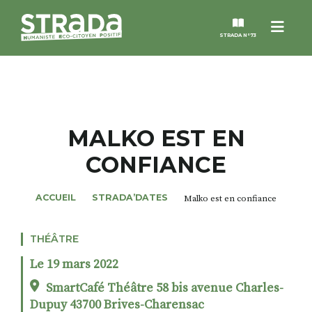
Menu
STRADA N°73
STRADA
MAGAZINES
MALKO EST EN
CONFIANCE
NOS THÈMES
ACCUEIL
STRADA’DATES
Malko est en confiance
STRADA’DATES
THÉÂTRE
ALTER STRADA
Le 19 mars 2022
ROSÉE DE MAI
SmartCafé Théâtre 58 bis avenue Charles-
Dupuy 43700 Brives-Charensac