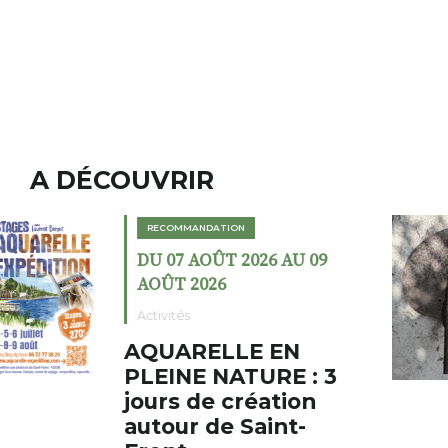
A DÉCOUVRIR
RECOMMANDATION
DU 02 AOÛT 2026 AU 23
AOÛT 2026
Expositions
Cochon charbon au
fumoir
Le Fumoir est une sorte de
cabinet de curiosités. Son