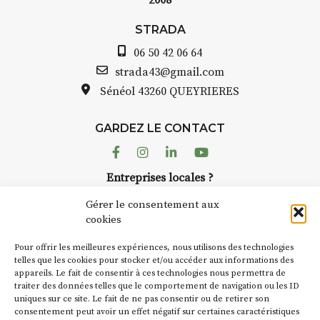
2008
STRADA Berna
ramme :
avez ouvert un
STRADA
dez-vous au point de
Auzon…
06 50 42 06 64
h : croquis et aquarelle
Bernard TURLE
strada43@gmail.com
pas une galer
Sénéol
43260 QUEYRIERES
que sur place (repas à
Chaque année,
arge)
d’août, l’assoc
7h30 : reprise sur
GARDEZ LE CONTACT
AuzonToujour
 changement de décor
dans le village
Facebook
Instagram
Linkedin
Youtube
artisans invest
temps se gâte : un atelier
Entreprises locales ?
caves, les gra
ermettra de continuer à
Nous avons des solutions pubs pour vous.
Fumoir est l’u
Gérer le consentement aux
temporaires d’
cookies
culture. Il s’a
de 90€/jour
(soit
270€
NEWSLETTER
d’autres activi
rs
)
Pour offrir les meilleures expériences, nous utilisons des technologies
la Petite Cité 
Suivez toute l'actu de Strada
telles que les cookies pour stocker et/ou accéder aux informations des
 8 personnes – sans
appareils. Le fait de consentir à ces technologies nous permettra de
exemple, l’ins
complète
traiter des données telles que le comportement de navigation ou les ID
Charbon
s’ins
uniques sur ce site. Le fait de ne pas consentir ou de retirer son
« off » du fest
r l’accompagnement et
consentement peut avoir un effet négatif sur certaines caractéristiques