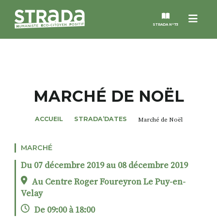
Menu
STRADA N°73
STRADA
MAGAZINES
MARCHÉ DE NOËL
NOS THÈMES
ACCUEIL
STRADA’DATES
Marché de Noël
STRADA’DATES
MARCHÉ
Du 07 décembre 2019 au 08 décembre 2019
ALTER STRADA
Au Centre Roger Foureyron Le Puy-en-
Velay
ROSÉE DE MAI
De 09:00 à 18:00