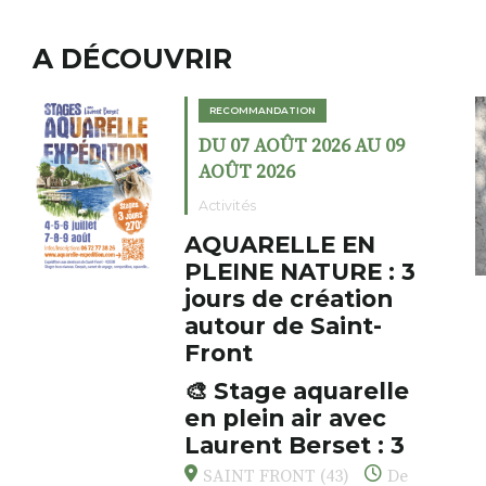
A DÉCOUVRIR
MANDATION
RECOMMANDAT
 AOÛT 2026 AU 09
DU 02 AOÛT
2026
AOÛT 2026
s
Expositions
RELLE EN
Cochon c
E NATURE : 3
fumoir
 de création
Le Fumoir est 
r de Saint-
cabinet de cur
initiateur, Ber
s’amuse à donn
age aquarelle
AUZON (43) 
associations fe
ein air avec
Fumoir
drôles, parfoi
nt Berset : 3
oeuvres éclecti
 pour respirer,
avec les histo
 FRONT (43)
De