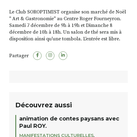
Le Club SOROPTIMIST organise son marché de Noël
" Art & Gastronomie" au Centre Roger Fourneyron.
RECHERCHER
S'ABONNER
Samedi 7 décembre de 9h à 19h et Dimanche 8
S'INSCRIRE À LA NEWSLETTER
décembre de 10h à 18h. Un salon de thé sera mis à
disposition ainsi qu'une tombola. L'entrée est libre.
FACEBOOK
INSTAGRAM
LINKEDIN
YOUTUBE
Partager
Découvrez aussi
animation de contes paysans avec
Paul ROY.
MANIFESTATIONS CULTURELLES
,