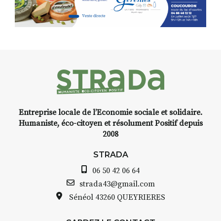
Programmée en off du festival
d’Auzon, cette expo-
installation temporaire vous
livre une raison de plus d’aller
faire un tour dans la cité
médiévale du Brivadois cet été.
Entreprise locale de l’Economie sociale et solidaire.
INTERVIEW
Humaniste, éco-citoyen et résolument Positif depuis
2008
STRADA Bernard Turle, vous
avez ouvert une galerie à
STRADA
Auzon…
06 50 42 06 64
Bernard TURLE Le Fumoir n’est
strada43@gmail.com
pas une galerie permanente.
Sénéol
43260 QUEYRIERES
Chaque année, le 1er dimanche
d’août, l’association