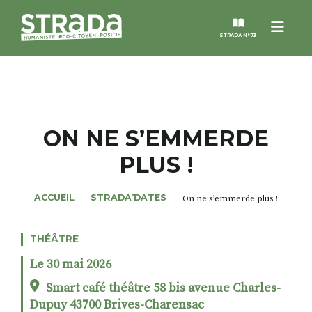
Menu
STRADA N°73
STRADA
MAGAZINES
ON NE S’EMMERDE
PLUS !
NOS THÈMES
ACCUEIL
STRADA’DATES
On ne s’emmerde plus !
STRADA’DATES
THÉÂTRE
ALTER STRADA
Le 30 mai 2026
ROSÉE DE MAI
Smart café théâtre 58 bis avenue Charles-
Dupuy 43700 Brives-Charensac