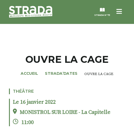
Menu
STRADA N°73
STRADA
MAGAZINES
OUVRE LA CAGE
NOS THÈMES
ACCUEIL
STRADA’DATES
OUVRE LA CAGE
STRADA’DATES
THÉÂTRE
Le 16 janvier 2022
ALTER STRADA
MONISTROL SUR LOIRE - La Capitelle
11:00
ROSÉE DE MAI