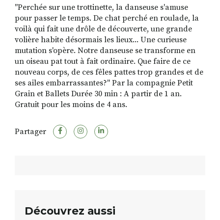
"Perchée sur une trottinette, la danseuse s'amuse
pour passer le temps. De chat perché en roulade, la
voilà qui fait une drôle de découverte, une grande
RECHERCHER
S'ABONNER
volière habite désormais les lieux... Une curieuse
S'INSCRIRE À LA NEWSLETTER
mutation s'opère. Notre danseuse se transforme en
un oiseau pat tout à fait ordinaire. Que faire de ce
FACEBOOK
INSTAGRAM
LINKEDIN
YOUTUBE
nouveau corps, de ces fêles pattes trop grandes et de
ses ailes embarrassantes?" Par la compagnie Petit
Grain et Ballets Durée 30 min : A partir de 1 an.
Gratuit pour les moins de 4 ans.
Partager
Découvrez aussi