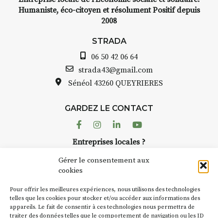
elle, encre,
INTERVIEW
Humaniste, éco-citoyen et résolument Positif depuis
e.
2008
STRADA Bernard Turle
avez ouvert une galerie
STRADA
au point de
Auzon…
06 50 42 06 64
is et aquarelle
Bernard TURLE Le Fumo
strada43@gmail.com
pas une galerie perman
Sénéol
43260 QUEYRIERES
lace (repas à
Chaque année, le 1er 
d’août, l’association
prise sur
GARDEZ LE CONTACT
AuzonToujours
organis
ent de décor
dans le village
. Des artis
Facebook
Instagram
Linkedin
Youtube
artisans investissent les
te : un atelier
Entreprises locales ?
caves, les granges d’Au
de continuer à
Nous avons des solutions pubs pour vous.
Fumoir est l’un de ces 
Gérer le consentement aux
temporaires d’accueil d
cookies
culture. Il s’associe ég
ur
(soit
270€
NEWSLETTER
d’autres activités cultur
Pour offrir les meilleures expériences, nous utilisons des technologies
la Petite Cité de Caractè
Suivez toute l'actu de Strada
telles que les cookies pour stocker et/ou accéder aux informations des
nes – sans
appareils. Le fait de consentir à ces technologies nous permettra de
exemple, l’installation
traiter des données telles que le comportement de navigation ou les ID