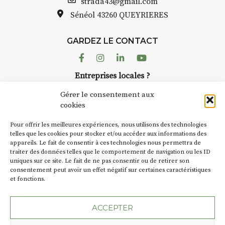
Bernard TURLE Le Fumoir n’est
strada43@gmail.com
pas une galerie permanente.
Sénéol
43260 QUEYRIERES
Chaque année, le 1er dimanche
d’août, l’association
GARDEZ LE CONTACT
AuzonToujours
organise
Arts
dans le village
. Des artistes et
Facebook
Instagram
Linkedin
Youtube
artisans investissent les rues, les
r
Entreprises locales ?
caves, les granges d’Auzon. Le
à
Nous avons des solutions pubs pour vous.
Fumoir est l’un de ces espaces
Gérer le consentement aux
temporaires d’accueil de la
cookies
culture. Il s’associe également à
NEWSLETTER
d’autres activités culturelles de
Pour offrir les meilleures expériences, nous utilisons des technologies
la Petite Cité de Caractère. Par
Suivez toute l'actu de Strada
telles que les cookies pour stocker et/ou accéder aux informations des
appareils. Le fait de consentir à ces technologies nous permettra de
exemple, l’installation
Cochon
traiter des données telles que le comportement de navigation ou les ID
Charbon
s’inscrit comme en
uniques sur ce site. Le fait de ne pas consentir ou de retirer son
« off » du festival d’Auzon 2026
t
consentement peut avoir un effet négatif sur certaines caractéristiques
(2 /22 août).
et fonctions.
NOUS CONTACTER
SA D’où vient le nom :
Fumoir
?
ACCEPTER
BT C’est le terme employé dans