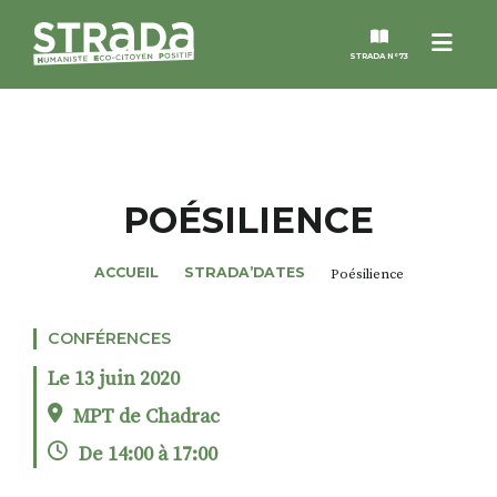
Menu
STRADA N°73
STRADA
MAGAZINES
POÉSILIENCE
NOS THÈMES
ACCUEIL
STRADA’DATES
Poésilience
STRADA’DATES
CONFÉRENCES
Le 13 juin 2020
ALTER STRADA
MPT de Chadrac
De 14:00 à 17:00
ROSÉE DE MAI