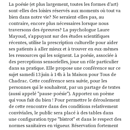
La poésie (et plus largement, toutes les formes d'art)
sont-elles des loisirs réservés aux moments où tout va
bien dans notre vie? Ne seraient-elles pas, au
RECHERCHER
S'ABONNER
contraire, encore plus nécessaires lorsque nous
S'INSCRIRE À LA NEWSLETTER
traversons des épreuves? La psychologue Laure
Mayoud, s'appuyant sur des études scientifiques
FACEBOOK
INSTAGRAM
LINKEDIN
YOUTUBE
récentes, utilise la prescription culturelle pour aider
ses patients à aller mieux et à trouver en eux-mêmes
les ressources qui les soignent. La poésie, associée à
des perceptions sensorielles, joue un rôle particulier
dans sa pratique. Elle propose une conférence sur ce
sujet samedi 13 juin à 14h à la Maison pour Tous de
Chadrac. Cette conférence sera suivie, pour les
personnes qui le souhaitent, par un partage de textes
(aussi appelé "pause-poésie"). Apportez un poème
qui vous fait du bien ! Pour permettre le déroulement
de cette rencontre dans des conditions relativement
conviviales, le public sera placé à des tables dans
une configuration type "bistrot" et dans le respect des
normes sanitaires en vigueur. Réservation fortement