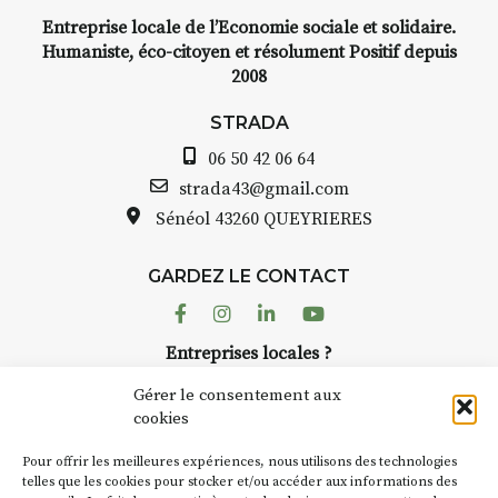
Entreprise locale de l’Economie sociale et solidaire.
INTERVIEW
Humaniste, éco-citoyen et résolument Positif depuis
2008
STRADA Bernard Turle, vous
avez ouvert une galerie à
STRADA
Auzon…
06 50 42 06 64
Bernard TURLE Le Fumoir n’est
strada43@gmail.com
pas une galerie permanente.
Sénéol
43260 QUEYRIERES
Chaque année, le 1er dimanche
d’août, l’association
GARDEZ LE CONTACT
AuzonToujours
organise
Arts
dans le village
. Des artistes et
Facebook
Instagram
Linkedin
Youtube
artisans investissent les rues, les
Entreprises locales ?
caves, les granges d’Auzon. Le
Nous avons des solutions pubs pour vous.
Fumoir est l’un de ces espaces
Gérer le consentement aux
temporaires d’accueil de la
cookies
culture. Il s’associe également à
NEWSLETTER
d’autres activités culturelles de
Pour offrir les meilleures expériences, nous utilisons des technologies
la Petite Cité de Caractère. Par
Suivez toute l'actu de Strada
telles que les cookies pour stocker et/ou accéder aux informations des