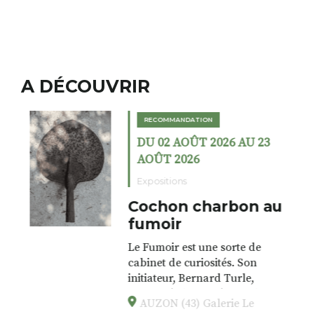
A DÉCOUVRIR
RECOMMANDATION
DU 02 AOÛT 2026 AU 23
AOÛT 2026
Expositions
Cochon charbon au
fumoir
Le Fumoir est une sorte de
cabinet de curiosités. Son
initiateur, Bernard Turle,
s’amuse à donner à voir des
AUZON (43) Galerie Le
associations fertiles, graves ou