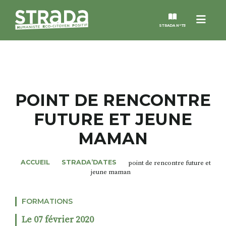
Menu
STRADA N°73
STRADA
MAGAZINES
POINT DE RENCONTRE
FUTURE ET JEUNE
NOS THÈMES
MAMAN
STRADA’DATES
ACCUEIL
STRADA’DATES
point de rencontre future et
jeune maman
ALTER STRADA
FORMATIONS
ROSÉE DE MAI
Le 07 février 2020