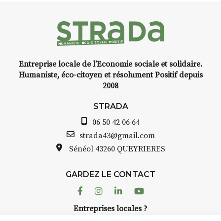
faire un tour dans la cité
médiévale du Brivadois cet été.
Entreprise locale de l’Economie sociale et solidaire.
INTERVIEW
Humaniste, éco-citoyen et résolument Positif depuis
2008
STRADA Bernard Turle, vous
avez ouvert une galerie à
STRADA
Auzon…
06 50 42 06 64
Bernard TURLE Le Fumoir n’est
strada43@gmail.com
pas une galerie permanente.
Sénéol
43260 QUEYRIERES
Chaque année, le 1er dimanche
d’août, l’association
GARDEZ LE CONTACT
AuzonToujours
organise
Arts
dans le village
. Des artistes et
Facebook
Instagram
Linkedin
Youtube
artisans investissent les rues, les
Entreprises locales ?
caves, les granges d’Auzon. Le
Nous avons des solutions pubs pour vous.