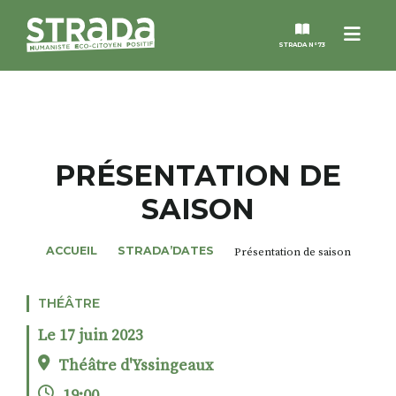
Menu
STRADA N°73
STRADA
MAGAZINES
PRÉSENTATION DE
SAISON
NOS THÈMES
ACCUEIL
STRADA’DATES
Présentation de saison
STRADA’DATES
THÉÂTRE
ALTER STRADA
Le 17 juin 2023
ROSÉE DE MAI
Théâtre d'Yssingeaux