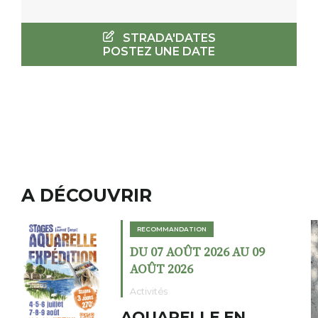
STRADA'DATES
POSTEZ UNE DATE
A DÉCOUVRIR
RECOMMANDATION
 AU 09
DU 02 AOÛT 2026 AU 2
AOÛT 2026
Expositions
EN
Cochon charbon 