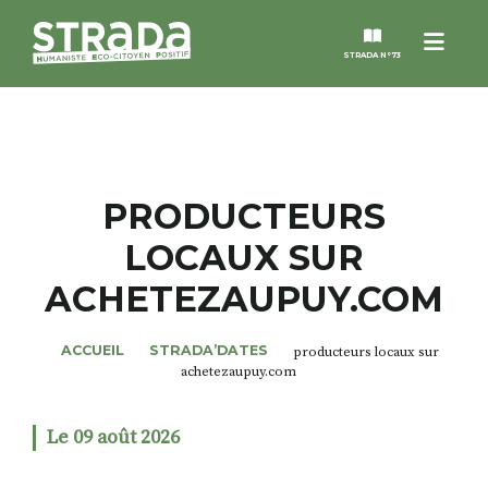
Menu
STRADA N°73
STRADA
MAGAZINES
PRODUCTEURS
LOCAUX SUR
NOS THÈMES
ACHETEZAUPUY.COM
STRADA’DATES
ACCUEIL
STRADA’DATES
producteurs locaux sur
achetezaupuy.com
ALTER STRADA
Le 09 août 2026
ROSÉE DE MAI