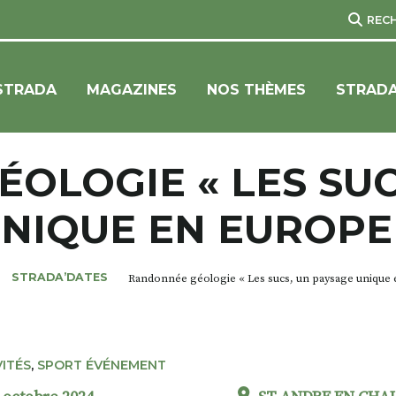
REC
STRADA
MAGAZINES
NOS THÈMES
STRADA
OLOGIE « LES SUC
NIQUE EN EUROPE
STRADA’DATES
Randonnée géologie « Les sucs, un paysage unique 
VITÉS
,
SPORT ÉVÉNEMENT