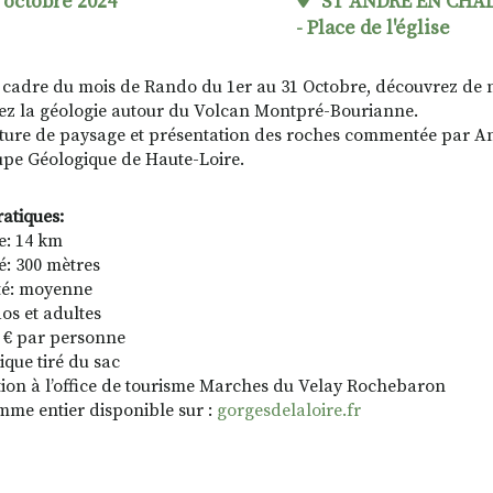
 octobre 2024
ST ANDRE EN CHA
- Place de l'église
 cadre du mois de Rando du 1er au 31 Octobre, découvrez de n
z la géologie autour du Volcan Montpré-Bourianne.
ture de paysage et présentation des roches commentée par 
pe Géologique de Haute-Loire.
ratiques:
e: 14 km
é: 300 mètres
lté: moyenne
os et adultes
 5 € par personne
ique tiré du sac
tion à l’office de tourisme Marches du Velay Rochebaron
me entier disponible sur :
gorgesdelaloire.fr