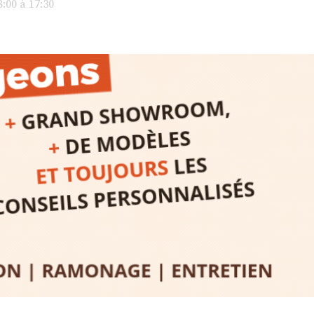
:00 à 17:30
peau).entr
ps… de ralentir,
auté des
Programmée
expo-insta
raison de 
opose un
stage
médiévale 
sible
à tous les
l
t
, à seulement
30
rez à capturer
position,
ybride.
STRADA Be
épart
galerie à
e sur site