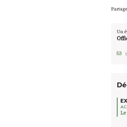
Partage
Un é
Off
C
Dé
EX
AC
Le