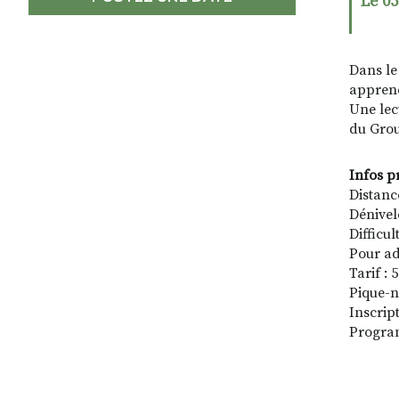
Le 05
Dans le
apprene
Une lec
du Grou
Infos p
Distanc
Dénivel
Difficu
Pour ad
Tarif :
Pique-n
Inscrip
Program