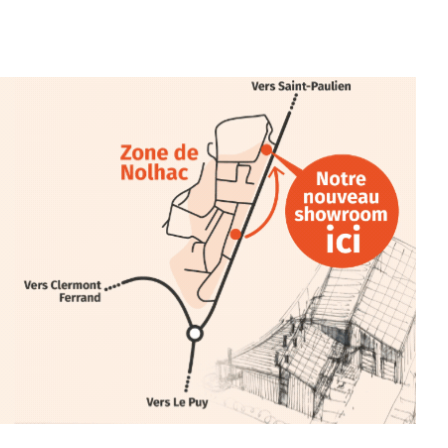
e.sarcasme et facétie.
 en off du festival d’Auzon, cette
llation temporaire vous livre une
plus d’aller faire un tour dans la cité
du Brivadois cet été.
INTERVIEW
rnard Turle, vous avez ouvert une
 Auzon…