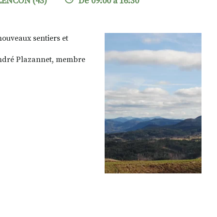
LENCON (43)
De 09:00 à 16:30
ouveaux sentiers et
André Plazannet, membre