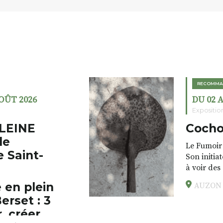
RECOMMA
AOÛT 2026
DU 02 
Expositio
LEINE
Cocho
de
Le Fumoir 
e Saint-
Son initia
à voir des
drôles, pa
 en plein
AUZON (
éclectique
erset : 3
foutraques
l’installa
, créer,
avec les.v