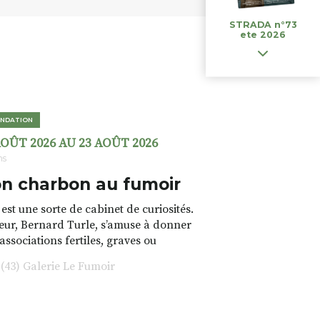
STRADA n°73
ete 2026
NDATION
AOÛT 2026 AU 23 AOÛT 2026
ns
n charbon au fumoir
est une sorte de cabinet de curiosités.
teur, Bernard Turle, s’amuse à donner
 associations fertiles, graves ou
rfois fumeuses. Des oeuvres
43) Galerie Le Fumoir
s font. liens avec les histoires un peu
 du lieu (on ne spoile pas). Quant à
tion.Cochon Charbon, elle joue
ariations.de.couleurs.(de