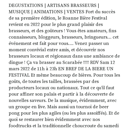
DEGUSTATIONS | ARTISANS BRASSEURS |
MUSIQUE | ANIMATIONS | VENTES Fort du succès
de sa première édition, le Roanne Bière Festival
RECHERCHER
S'ABONNER
revient en 2022 pour le plus grand plaisir des
S'INSCRIRE À LA NEWSLETTER
brasseurs, et des goûteurs ! Vous êtes amateurs, fins
connaisseurs, bloggeurs, brasseurs, bringueurs… cet
FACEBOOK
INSTAGRAM
LINKEDIN
YOUTUBE
événement est fait pour vous…. Venez passer un
moment convivial entre amis, et découvrir nos
brasseurs locaux et régionaux dans une ambiance de
dingue ! Ça va brasser au Scarabée !!!!! RDV Sam 12
mars 2022 de 11h à 23h EN BREF DE LA BIERE UN
FESTIVAL Et même beaucoup de bières. Pour tous les
goûts, de toutes les tailles, brassées par des
producteurs locaux ou nationaux. Tout ce qu'il faut
pour affiner son palais et partir à la découverte de
nouvelles saveurs. De la musique, évidemment, avec
un groupe en live. Mais aussi un tournoi de beer
pong pour les plus agiles (ou les plus assoiffés). Et de
quoi se restaurer bien évidemment avec nos
foodtrucks et la traditionnelle choucroute du samedi