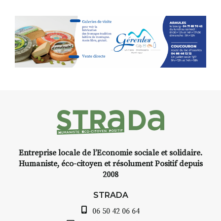
paysages de Haute-Loire ?
Cet été,
Laurent Berset
vous
propose un
stage d’aquarelle en
extérieur
, accessible
à tous les
niveaux
, dans un cadre naturel
inspirant
autour de Saint-Front
,
à seulement
30 minutes du Puy-
en-Velay
.
Pendant
3 jours
, vous
apprendrez à capturer l’instant
:
Croquis, carnet de voyage,
Entreprise locale de l’Economie sociale et solidaire.
composition, aquarelle, encre,
Humaniste, éco-citoyen et résolument Positif depuis
ou contenu hybride.
2008
Le programme :
STRADA
8h : rendez-vous au point de
départ
06 50 42 06 64
8h30 – 12h : croquis et aquarelle