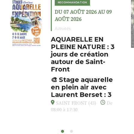
RECOMMANDATION
DU 07 AOÛT 2026 AU 09
AOÛT 2026
Activités
AQUARELLE EN
PLEINE NATURE : 3
jours de création
autour de Saint-
Front
🎨 Stage aquarelle
en plein air avec
Laurent Berset : 3
jours pour respirer,
SAINT FRONT (43)
De
créer, s’émerveiller
08:00 à 17:30
Et si vous preniez enfin le
temps… de ralentir, d’observer,
et de peindre la beauté des