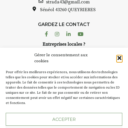
strada43@gmail.com
sur site
Sénéol
43260 QUEYRIERES
pique-nique sur place (repas à
votre charge)
13h30 – 17h30 : reprise sur
GARDEZ LE CONTACT
place ou changement de décor
Facebook
Instagram
Linkedin
Youtube
Et si le temps se gâte : un atelier
Entreprises locales ?
abrité permettra de continuer à
Nous avons des solutions pubs pour vous.
créer.
Gérer le consentement aux
cookies
À partir de 90€/jour
(soit
270€
NEWSLETTER
les 3 jours
)
Pour offrir les meilleures expériences, nous utilisons des technologies
Suivez toute l'actu de Strada
telles que les cookies pour stocker et/ou accéder aux informations des
Minimum 8 personnes – sans
appareils. Le fait de consentir à ces technologies nous permettra de
pension complète
traiter des données telles que le comportement de navigation ou les ID
uniques sur ce site. Le fait de ne pas consentir ou de retirer son
Prix pour l’accompagnement et
consentement peut avoir un effet négatif sur certaines caractéristiques
l’enseignement, repas à votre
et fonctions.
NOUS CONTACTER
charge. (Pique-nique 😉
ACCEPTER
📅
Dates au choix :