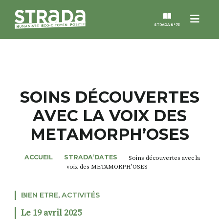
Menu
STRADA N°73
STRADA
MAGAZINES
SOINS DÉCOUVERTES
AVEC LA VOIX DES
NOS THÈMES
METAMORPH’OSES
STRADA’DATES
ACCUEIL
STRADA’DATES
Soins découvertes avec la
voix des METAMORPH’OSES
ALTER STRADA
BIEN ETRE
,
ACTIVITÉS
ROSÉE DE MAI
Le 19 avril 2025