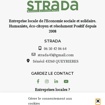
 l’instant
yage,
Entreprise locale de l’Economie sociale et solidaire.
e, encre,
INTERVIEW
Humaniste, éco-citoyen et résolument Positif depuis
2008
STRADA Bernard Turle, v
avez ouvert une galerie à
STRADA
oint de
Auzon…
06 50 42 06 64
t aquarelle
Bernard TURLE Le Fumoir 
strada43@gmail.com
pas une galerie permanent
Sénéol
43260 QUEYRIERES
 (repas à
Chaque année, le 1er dim
d’août, l’association
e sur
GARDEZ LE CONTACT
AuzonToujours
organise
Ar
 de décor
dans le village
. Des artistes 
Facebook
Instagram
Linkedin
Youtube
artisans investissent les rue
: un atelier
Entreprises locales ?
caves, les granges d’Auzon.
ontinuer à
Nous avons des solutions pubs pour vous.
Fumoir est l’un de ces espa
Gérer le consentement aux
temporaires d’accueil de la
cookies