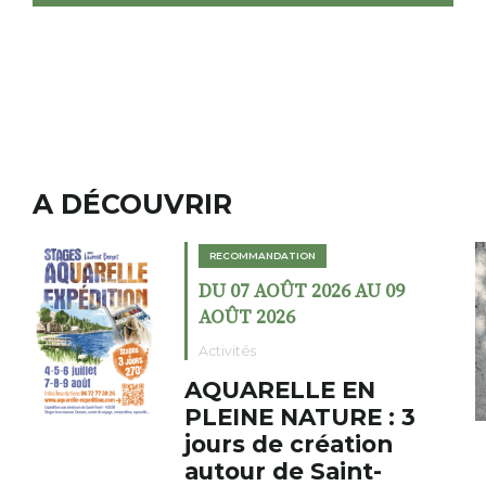
A DÉCOUVRIR
RECOMMANDATION
 AU 09
DU 02 AOÛT 2026 AU 2
AOÛT 2026
Expositions
EN
Cochon charbon 
E : 3
fumoir
tion
Le Fumoir est une sorte de
nt-
cabinet de curiosités. Son