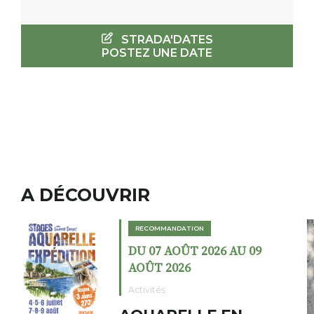
STRADA'DATES
POSTEZ UNE DATE
A DÉCOUVRIR
RECOMMANDATION
09
DU 02 AOÛT 2026 AU 23
AOÛT 2026
Expositions