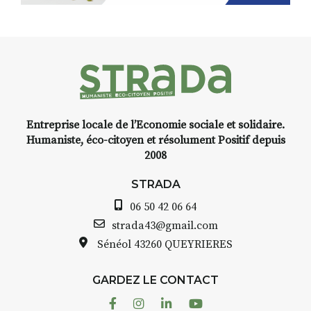
installation temporaire vous
Front
,
livre une raison de plus d’aller
 Puy-
faire un tour dans la cité
médiévale du Brivadois cet été.
stant
Entreprise locale de l’Economie sociale et solidaire.
cre,
INTERVIEW
Humaniste, éco-citoyen et résolument Positif depuis
2008
STRADA Bernard Turle, vous
avez ouvert une galerie à
STRADA
de
Auzon…
06 50 42 06 64
arelle
Bernard TURLE Le Fumoir n’est
strada43@gmail.com
pas une galerie permanente.
Sénéol
43260 QUEYRIERES
as à
Chaque année, le 1er dimanche
d’août, l’association
GARDEZ LE CONTACT
AuzonToujours
organise
Arts
écor
dans le village
. Des artistes et
Facebook
Instagram
Linkedin
Youtube