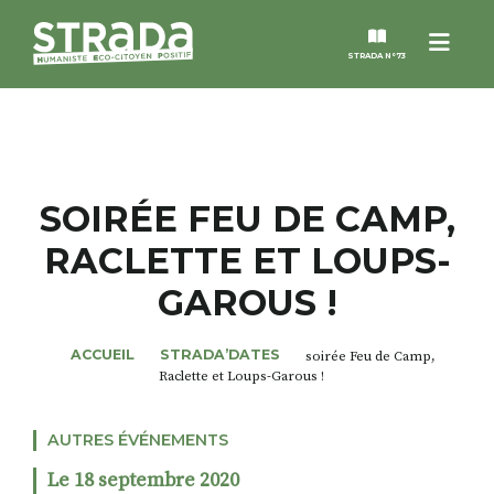
Menu
STRADA N°73
STRADA
MAGAZINES
SOIRÉE FEU DE CAMP,
RACLETTE ET LOUPS-
NOS THÈMES
GAROUS !
STRADA’DATES
ACCUEIL
STRADA’DATES
soirée Feu de Camp,
Raclette et Loups-Garous !
ALTER STRADA
AUTRES ÉVÉNEMENTS
ROSÉE DE MAI
Le 18 septembre 2020