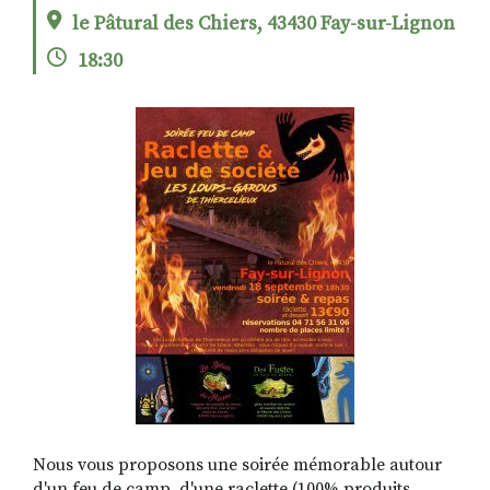
le Pâtural des Chiers, 43430 Fay-sur-Lignon
18:30
RECHERCHER
S'ABONNER
S'INSCRIRE À LA NEWSLETTER
FACEBOOK
INSTAGRAM
LINKEDIN
YOUTUBE
Nous vous proposons une soirée mémorable autour
d'un feu de camp, d'une raclette (100% produits