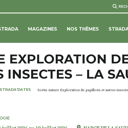
REC
STRADA
MAGAZINES
NOS THÈMES
STRADA
E EXPLORATION DE
 INSECTES – LA S
STRADA’DATES
Sortie nature Exploration de papillons et autres insecte
OGIE