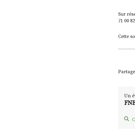
Sur rés
71 00 82
Cette s
Partage
Un é
FNE
C