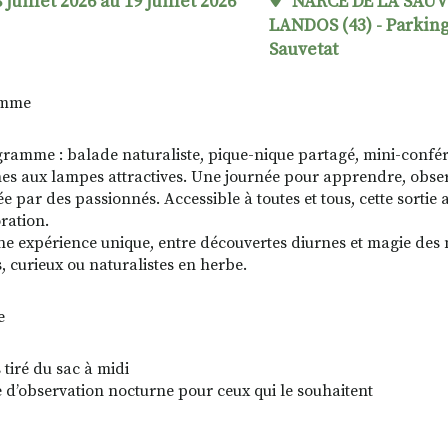
 juillet 2026 au 19 juillet 2026
NARCE DE LA SAU
LANDOS (43) - Parking
Sauvetat
amme
ramme : balade naturaliste, pique-nique partagé, mini-confér
es aux lampes attractives. Une journée pour apprendre, observ
 par des passionnés. Accessible à toutes et tous, cette sortie al
ration.
ne expérience unique, entre découvertes diurnes et magie des n
s, curieux ou naturalistes en herbe.
e
 tiré du sac à midi
e d’observation nocturne pour ceux qui le souhaitent