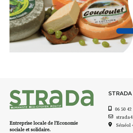
Pendant
3 jours
, vous apprend
l’instant :
Croquis, carnet de voyage, com
aquarelle, encre, ou contenu h
Le programme :
8h : rendez-vous au point de d
8h30 – 12h : croquis et aquarell
pique-nique sur place (repas à
13h30 – 17h30 : reprise sur pla
changement de décor
Et si le temps se gâte : un ateli
STRADA
permettra de continuer à créer
06 50 42
À partir de 90€/jour
(soit
270€ l
strada
Minimum 8 personnes – sans 
Entreprise locale de l’Economie
Sénéol
sociale et solidaire.