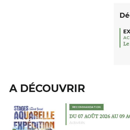
Dé
EX
AC
Le
A DÉCOUVRIR
RECOMMANDATION
DU 07 AOÛT 2026 AU 09 
Activités