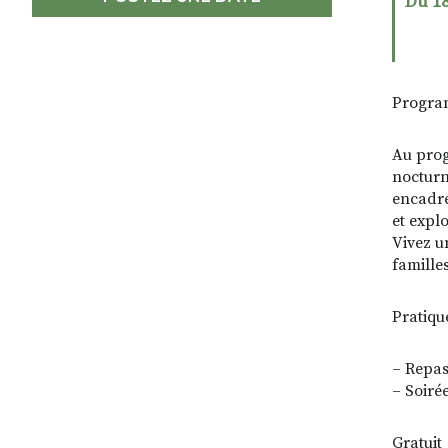
Du 18
Progr
Au prog
nocturn
encadrée
et explo
Vivez u
famille
Pratiqu
– Repas
– Soiré
Gratuit