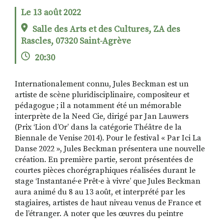
Le 13 août 2022
Salle des Arts et des Cultures, ZA des
RECHERCHER
S'ABONNER
Rascles, 07320 Saint-Agrève
S'INSCRIRE À LA NEWSLETTER
20:30
FACEBOOK
INSTAGRAM
LINKEDIN
YOUTUBE
Internationalement connu, Jules Beckman est un
artiste de scène pluridisciplinaire, compositeur et
pédagogue ; il a notamment été un mémorable
interprète de la Need Cie, dirigé par Jan Lauwers
(Prix ‘Lion d’Or’ dans la catégorie Théâtre de la
Biennale de Venise 2014). Pour le festival « Par Ici La
Danse 2022 », Jules Beckman présentera une nouvelle
création. En première partie, seront présentées de
courtes pièces chorégraphiques réalisées durant le
stage ‘Instantané·e Prêt·e à vivre’ que Jules Beckman
aura animé du 8 au 13 août, et interprété par les
stagiaires, artistes de haut niveau venus de France et
de l’étranger. A noter que les œuvres du peintre