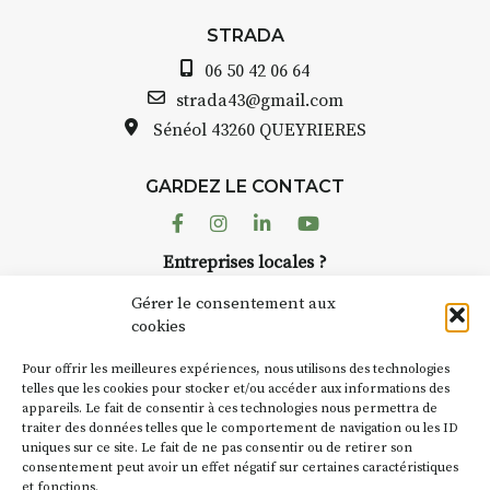
STRADA Bernard Turle, vous
avez ouvert une galerie à
STRADA
Auzon…
06 50 42 06 64
e
Bernard TURLE Le Fumoir n’est
strada43@gmail.com
pas une galerie permanente.
Sénéol
43260 QUEYRIERES
Chaque année, le 1er dimanche
d’août, l’association
GARDEZ LE CONTACT
AuzonToujours
organise
Arts
dans le village
. Des artistes et
Facebook
Instagram
Linkedin
Youtube
artisans investissent les rues, les
Entreprises locales ?
caves, les granges d’Auzon. Le
Nous avons des solutions pubs pour vous.
Fumoir est l’un de ces espaces
Gérer le consentement aux
temporaires d’accueil de la
cookies
culture. Il s’associe également à
NEWSLETTER
d’autres activités culturelles de
Pour offrir les meilleures expériences, nous utilisons des technologies
la Petite Cité de Caractère. Par
Suivez toute l'actu de Strada
telles que les cookies pour stocker et/ou accéder aux informations des
appareils. Le fait de consentir à ces technologies nous permettra de
exemple, l’installation
Cochon
traiter des données telles que le comportement de navigation ou les ID
Charbon
s’inscrit comme en
uniques sur ce site. Le fait de ne pas consentir ou de retirer son
« off » du festival d’Auzon 2026
consentement peut avoir un effet négatif sur certaines caractéristiques
(2 /22 août).
et fonctions.