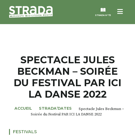
Menu
STRADA N°73
STRADA
MAGAZINES
SPECTACLE JULES
BECKMAN – SOIRÉE
NOS THÈMES
DU FESTIVAL PAR ICI
STRADA’DATES
LA DANSE 2022
ALTER STRADA
ACCUEIL
STRADA’DATES
Spectacle Jules Beckman –
Soirée du Festival PAR ICI LA DANSE 2022
ROSÉE DE MAI
FESTIVALS