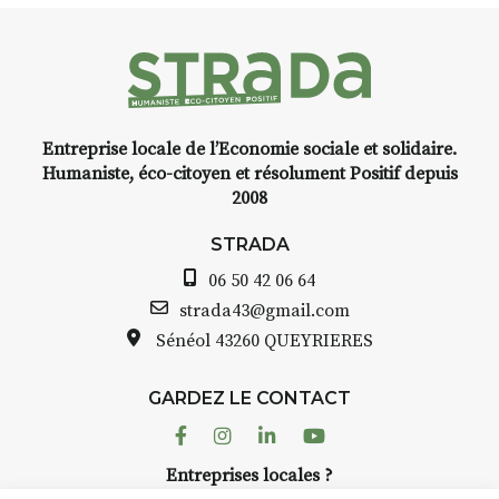
faire un tour dans la cité
médiévale du Brivadois cet 
 l’instant
yage,
Entreprise locale de l’Economie sociale et solidaire.
e, encre,
INTERVIEW
Humaniste, éco-citoyen et résolument Positif depuis
2008
STRADA Bernard Turle, v
avez ouvert une galerie à
STRADA
oint de
Auzon…
06 50 42 06 64
t aquarelle
Bernard TURLE Le Fumoir 
strada43@gmail.com
pas une galerie permanent
Sénéol
43260 QUEYRIERES
 (repas à
Chaque année, le 1er dim
d’août, l’association
e sur
GARDEZ LE CONTACT
AuzonToujours
organise
Ar
 de décor
dans le village
. Des artistes 
Facebook
Instagram
Linkedin
Youtube
artisans investissent les rue
: un atelier
Entreprises locales ?
caves, les granges d’Auzon.
ontinuer à