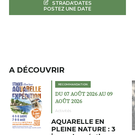
STRADA'DATES
POSTEZ UNE DATE
A DÉCOUVRIR
RECOMMANDATION
 AU 09
DU 02 AOÛT 2026 AU 2
AOÛT 2026
Expositions
EN
Cochon charbon 
E : 3
fumoir