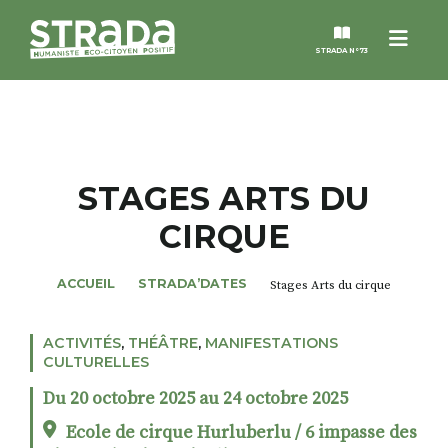
Menu
STRADA N°73
STRADA
MAGAZINES
STAGES ARTS DU
CIRQUE
NOS THÈMES
ACCUEIL
STRADA’DATES
Stages Arts du cirque
STRADA’DATES
ACTIVITÉS
,
THÉÂTRE
,
MANIFESTATIONS
ALTER STRADA
CULTURELLES
Du 20 octobre 2025 au 24 octobre 2025
ROSÉE DE MAI
Ecole de cirque Hurluberlu / 6 impasse des