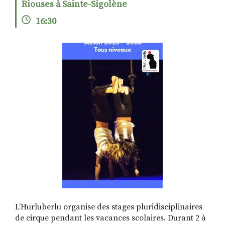
Riouses à Sainte-Sigolène
16:30
RECHERCHER
S'ABONNER
S'INSCRIRE À LA NEWSLETTER
FACEBOOK
INSTAGRAM
LINKEDIN
YOUTUBE
L’Hurluberlu organise des stages pluridisciplinaires
de cirque pendant les vacances scolaires. Durant 2 à