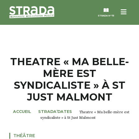
Menu
STRADA N°73
STRADA
MAGAZINES
THEATRE « MA BELLE-
MÈRE EST
NOS THÈMES
SYNDICALISTE » À ST
STRADA’DATES
JUST MALMONT
ALTER STRADA
ACCUEIL
STRADA’DATES
Theatre « Ma belle-mère est
syndicaliste » à St Just Malmont
ROSÉE DE MAI
THÉÂTRE