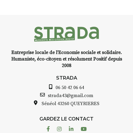
installation temporaire vous
ont
,
livre une raison de plus d’aller
uy-
faire un tour dans la cité
médiévale du Brivadois cet été.
ant
Entreprise locale de l’Economie sociale et solidaire.
e,
INTERVIEW
Humaniste, éco-citoyen et résolument Positif depuis
2008
STRADA Bernard Turle, vous
avez ouvert une galerie à
STRADA
Auzon…
06 50 42 06 64
elle
Bernard TURLE Le Fumoir n’est
strada43@gmail.com
pas une galerie permanente.
Sénéol
43260 QUEYRIERES
 à
Chaque année, le 1er dimanche
d’août, l’association
GARDEZ LE CONTACT
AuzonToujours
organise
Arts
cor
dans le village
. Des artistes et
Facebook
Instagram
Linkedin
Youtube