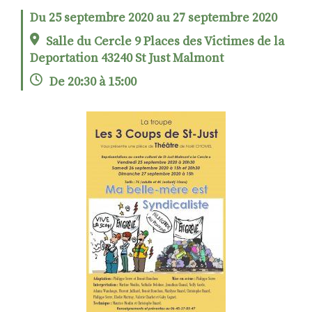
Du 25 septembre 2020 au 27 septembre 2020
Salle du Cercle 9 Places des Victimes de la
RECHERCHER
S'ABONNER
Deportation 43240 St Just Malmont
S'INSCRIRE À LA NEWSLETTER
De 20:30 à 15:00
FACEBOOK
INSTAGRAM
LINKEDIN
YOUTUBE