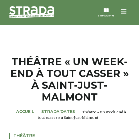
Menu
STRADA N°73
STRADA
MAGAZINES
THÉÂTRE « UN WEEK-
END À TOUT CASSER »
NOS THÈMES
À SAINT-JUST-
STRADA’DATES
MALMONT
ALTER STRADA
ACCUEIL
STRADA’DATES
Théâtre « un week-end à
tout casser » à Saint-Just-Malmont
ROSÉE DE MAI
THÉÂTRE