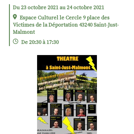
Du 23 octobre 2021 au 24 octobre 2021
Espace Culturel le Cercle 9 place des
RECHERCHER
S'ABONNER
Victimes de la Déportation 43240 Saint-Just-
S'INSCRIRE À LA NEWSLETTER
Malmont
FACEBOOK
INSTAGRAM
LINKEDIN
YOUTUBE
De 20:30 à 17:30