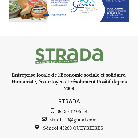
Programmée en off du festival
d’Auzon, cette expo-
installation temporaire vous
livre une raison de plus d’aller
faire un tour dans la cité
médiévale du Brivadois cet été.
Entreprise locale de l’Economie sociale et solidaire.
INTERVIEW
Humaniste, éco-citoyen et résolument Positif depuis
2008
STRADA Bernard Turle, vous
avez ouvert une galerie à
STRADA
Auzon…
06 50 42 06 64
Bernard TURLE Le Fumoir n’est
strada43@gmail.com
pas une galerie permanente.
Sénéol
43260 QUEYRIERES
Chaque année, le 1er dimanche