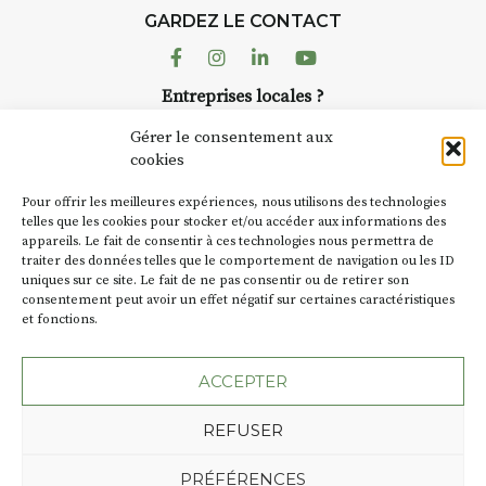
d’août, l’association
GARDEZ LE CONTACT
AuzonToujours
organise
Arts
dans le village
. Des artistes et
Facebook
Instagram
Linkedin
Youtube
artisans investissent les rues, les
Entreprises locales ?
caves, les granges d’Auzon. Le
Nous avons des solutions pubs pour vous.
Fumoir est l’un de ces espaces
Gérer le consentement aux
temporaires d’accueil de la
cookies
culture. Il s’associe également à
NEWSLETTER
d’autres activités culturelles de
Pour offrir les meilleures expériences, nous utilisons des technologies
la Petite Cité de Caractère. Par
Suivez toute l'actu de Strada
telles que les cookies pour stocker et/ou accéder aux informations des
appareils. Le fait de consentir à ces technologies nous permettra de
exemple, l’installation
Cochon
traiter des données telles que le comportement de navigation ou les ID
Charbon
s’inscrit comme en
uniques sur ce site. Le fait de ne pas consentir ou de retirer son
« off » du festival d’Auzon 2026
consentement peut avoir un effet négatif sur certaines caractéristiques
(2 /22 août).
et fonctions.
NOUS CONTACTER
SA D’où vient le nom :
Fumoir
?
ACCEPTER
BT C’est le terme employé dans
REFUSER
les actes de propriété du lieu.
Jusqu’à la fin du XXe siècle,
Plan du site
Mentions légales
PRÉFÉRENCES
c’était un saloir et
Politique de confidentialité