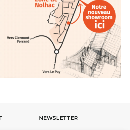
INTERVIEW
rnard Turle, vous avez ouvert une
 Auzon…
URLE Le Fumoir n’est pas une galerie
e. Chaque année, le 1er dimanche
association
AuzonToujours
organise
e village
. Des artistes et artisans
t les rues, les caves, les granges
T
NEWSLETTER
e Fumoir est l’un de ces espaces