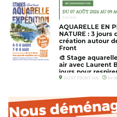
RECOMMANDATION
DU 07 AOÛT 2026 AU 09 
Activités
AQUARELLE EN P
NATURE : 3 jours 
création autour d
Front
🎨 Stage aquarelle
air avec Laurent B
jours pour respirer
s’émerveiller
SAINT FRONT (43)
De 08
Et si vous preniez enfin le tem
d’observer, et de peindre la be
paysages de Haute-Loire ?
Cet été,
Laurent Berset
vous pr
d’aquarelle en extérieur
, acces