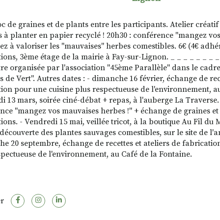
oc de graines et de plants entre les participants. Atelier créatif
s à planter en papier recyclé ! 20h30 : conférence "mangez vos
z à valoriser les "mauvaises" herbes comestibles. 6€ (4€ adhér
tions, 3ème étage de la mairie à Fay-sur-Lignon. _ _ _ _ _ _ _ _
re organisée par l'association "45ème Parallèle" dans le cad
 de Vert". Autres dates : - dimanche 16 février, échange de rece
tion pour une cuisine plus respectueuse de l'environnement, a
i 13 mars, soirée ciné-débat + repas, à l'auberge La Traverse. 
nce "mangez vos mauvaises herbes !" + échange de graines et d
ions. - Vendredi 15 mai, veillée tricot, à la boutique Au Fil du 
découverte des plantes sauvages comestibles, sur le site de l'a
e 20 septembre, échange de recettes et ateliers de fabricatio
spectueuse de l'environnement, au Café de la Fontaine.
r