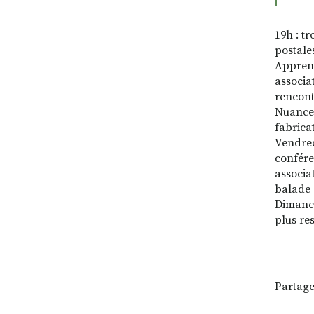
19h : tr
postale
Apprene
associa
rencont
Nuances
fabrica
Vendred
confére
associat
balade 
Dimanch
plus re
Partage