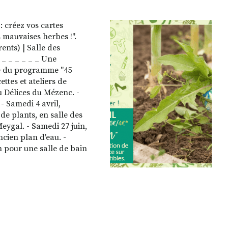
 : créez vos cartes
 mauvaises herbes !".
ents) | Salle des
 _ _ _ _ _ _ Une
re du programme "45
ttes et ateliers de
u Délices du Mézenc. -
- Samedi 4 avril,
e plants, en salle des
Meygal. - Samedi 27 juin,
ncien plan d'eau. -
n pour une salle de bain