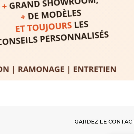
l
t
, à seulement
30
rez à capturer
position,
ybride.
STRADA Be
épart
galerie à
e sur site
 votre charge)
Bernard T
ce ou
permanent
d’août, l’
Arts dans l
er abrité
investissen
GARDEZ LE CONTAC
.
d’Auzon. L