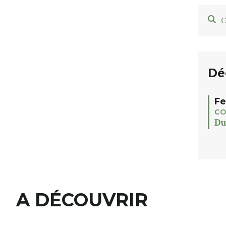
C
Dé
Fe
CO
Du
A DÉCOUVRIR