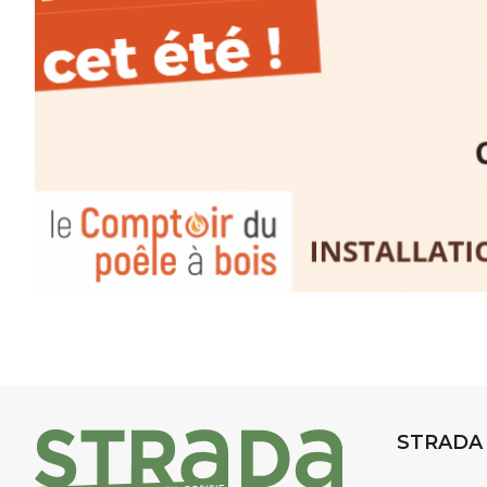
niveaux
, dans un cadre nature
inspirant
autour de Saint-Fron
minutes du Puy-en-Velay
.
Pendant
3 jours
, vous apprend
l’instant :
Croquis, carnet de voyage, com
aquarelle, encre, ou contenu h
Le programme :
8h : rendez-vous au point de d
8h30 – 12h : croquis et aquarell
pique-nique sur place (repas à
13h30 – 17h30 : reprise sur pla
changement de décor
Et si le temps se gâte : un ateli
STRADA
permettra de continuer à créer