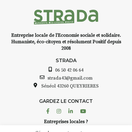
médiévale du Brivadois cet été.
Entreprise locale de l’Economie sociale et solidaire.
INTERVIEW
Humaniste, éco-citoyen et résolument Positif depuis
2008
STRADA Bernard Turle, vous
avez ouvert une galerie à
STRADA
Auzon…
06 50 42 06 64
Bernard TURLE Le Fumoir n’est
strada43@gmail.com
pas une galerie permanente.
Sénéol
43260 QUEYRIERES
Chaque année, le 1er dimanche
d’août, l’association
GARDEZ LE CONTACT
AuzonToujours
organise
Arts
dans le village
. Des artistes et
Facebook
Instagram
Linkedin
Youtube
artisans investissent les rues, les
Entreprises locales ?
caves, les granges d’Auzon. Le
Nous avons des solutions pubs pour vous.
Fumoir est l’un de ces espaces