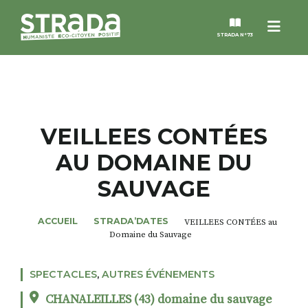
Menu
STRADA N°73
STRADA
MAGAZINES
VEILLEES CONTÉES
AU DOMAINE DU
NOS THÈMES
SAUVAGE
STRADA’DATES
ACCUEIL
STRADA’DATES
VEILLEES CONTÉES au
Domaine du Sauvage
ALTER STRADA
SPECTACLES
,
AUTRES ÉVÉNEMENTS
ROSÉE DE MAI
CHANALEILLES (43) domaine du sauvage