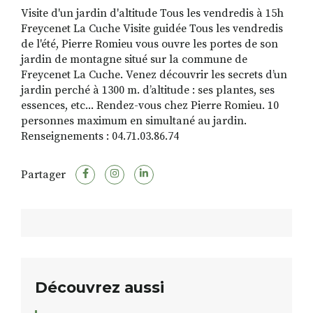
Visite d'un jardin d'altitude Tous les vendredis à 15h
Freycenet La Cuche Visite guidée Tous les vendredis
de l'été, Pierre Romieu vous ouvre les portes de son
RECHERCHER
S'ABONNER
jardin de montagne situé sur la commune de
S'INSCRIRE À LA NEWSLETTER
Freycenet La Cuche. Venez découvrir les secrets d’un
jardin perché à 1300 m. d’altitude : ses plantes, ses
FACEBOOK
INSTAGRAM
LINKEDIN
YOUTUBE
essences, etc... Rendez-vous chez Pierre Romieu. 10
personnes maximum en simultané au jardin.
Renseignements : 04.71.03.86.74
Partager
Découvrez aussi