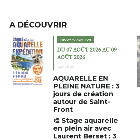
A DÉCOUVRIR
MANDATION
RECOMMANDAT
 AOÛT 2026 AU 09
DU 02 AOÛT
2026
AOÛT 2026
s
Expositions
RELLE EN
Cochon c
E NATURE : 3
fumoir
 de création
Le Fumoir est 
r de Saint-
cabinet de cur
initiateur, Ber
s’amuse à donn
age aquarelle
AUZON (43) 
associations fe
ein air avec
Fumoir
drôles, parfoi
nt Berset : 3
oeuvres éclecti