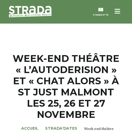
Menu
STRADA N°73
STRADA
MAGAZINES
WEEK-END THÉÂTRE
« L’AUTODERISION »
NOS THÈMES
ET « CHAT ALORS » À
STRADA’DATES
ST JUST MALMONT
LES 25, 26 ET 27
ALTER STRADA
NOVEMBRE
ROSÉE DE MAI
ACCUEIL
STRADA’DATES
Week-end théâtre