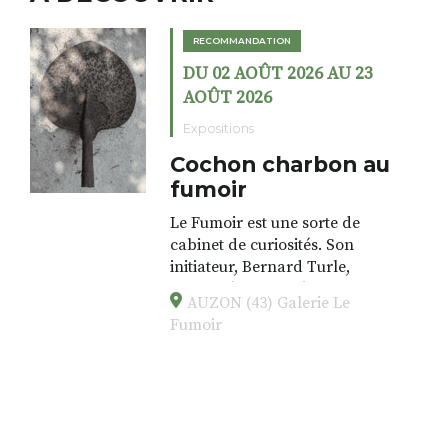
RECOMMANDATION
DU 02 AOÛT 2026 AU 23
AOÛT 2026
Expositions
Cochon charbon au
fumoir
Le Fumoir est une sorte de
cabinet de curiosités. Son
initiateur, Bernard Turle,
s’amuse à donner à voir des
AUZON (43) Galerie Le
associations fertiles, graves ou
Fumoir
drôles, parfois fumeuses. Des
oeuvres éclectiques font. liens
avec les histoires un peu
foutraques du lieu (on ne spoile
pas). Quant à
l’installation.Cochon Charbon,