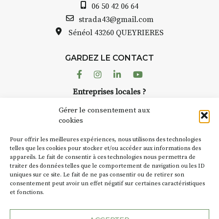
06 50 42 06 64
Bernard TURLE Le Fumoir n’est
strada43@gmail.com
pas une galerie permanente.
Sénéol
43260 QUEYRIERES
Chaque année, le 1er dimanche
d’août, l’association
GARDEZ LE CONTACT
AuzonToujours
organise
Arts
dans le village
. Des artistes et
Facebook
Instagram
Linkedin
Youtube
artisans investissent les rues, les
Entreprises locales ?
caves, les granges d’Auzon. Le
Nous avons des solutions pubs pour vous.
Fumoir est l’un de ces espaces
Gérer le consentement aux
temporaires d’accueil de la
cookies
culture. Il s’associe également à
NEWSLETTER
d’autres activités culturelles de
Pour offrir les meilleures expériences, nous utilisons des technologies
la Petite Cité de Caractère. Par
Suivez toute l'actu de Strada
telles que les cookies pour stocker et/ou accéder aux informations des
appareils. Le fait de consentir à ces technologies nous permettra de
exemple, l’installation
Cochon
traiter des données telles que le comportement de navigation ou les ID
Charbon
s’inscrit comme en
uniques sur ce site. Le fait de ne pas consentir ou de retirer son
« off » du festival d’Auzon 2026
consentement peut avoir un effet négatif sur certaines caractéristiques
(2 /22 août).
et fonctions.
NOUS CONTACTER
SA D’où vient le nom :
Fumoir
?