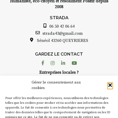
Humaniste, éco-citoyen et résolument Positif depuis
2008
STRADA Bernard Turle, vou
avez ouvert une galerie à
STRADA
t de
Auzon…
06 50 42 06 64
quarelle
Bernard TURLE Le Fumoir n’e
strada43@gmail.com
pas une galerie permanente.
Sénéol
43260 QUEYRIERES
epas à
Chaque année, le 1er dimanc
d’août, l’association
ur
GARDEZ LE CONTACT
AuzonToujours
organise
Arts
 décor
dans le village
. Des artistes et
Facebook
Instagram
Linkedin
Youtube
artisans investissent les rues, 
n atelier
Entreprises locales ?
caves, les granges d’Auzon. L
inuer à
Nous avons des solutions pubs pour vous.
Fumoir est l’un de ces espaces
Gérer le consentement aux
temporaires d’accueil de la
cookies
culture. Il s’associe également
t
270€
NEWSLETTER
d’autres activités culturelles d
Pour offrir les meilleures expériences, nous utilisons des technologies
la Petite Cité de Caractère. Pa
Suivez toute l'actu de Strada
telles que les cookies pour stocker et/ou accéder aux informations des
 sans
appareils. Le fait de consentir à ces technologies nous permettra de
exemple, l’installation
Cocho
traiter des données telles que le comportement de navigation ou les ID
Charbon
s’inscrit comme en
uniques sur ce site. Le fait de ne pas consentir ou de retirer son