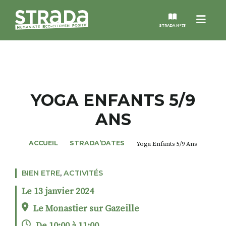
Menu
STRADA N°73
STRADA
MAGAZINES
YOGA ENFANTS 5/9
ANS
NOS THÈMES
ACCUEIL
STRADA’DATES
Yoga Enfants 5/9 Ans
STRADA’DATES
BIEN ETRE
,
ACTIVITÉS
ALTER STRADA
Le 13 janvier 2024
ROSÉE DE MAI
Le Monastier sur Gazeille