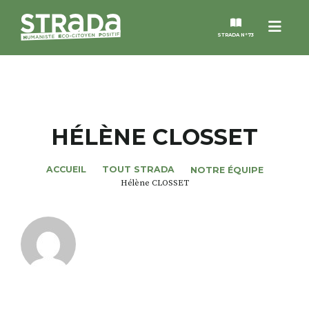
Menu
STRADA N°73
STRADA
MAGAZINES
HÉLÈNE CLOSSET
NOS THÈMES
ACCUEIL
TOUT STRADA
NOTRE ÉQUIPE
Hélène CLOSSET
STRADA’DATES
ALTER STRADA
ROSÉE DE MAI