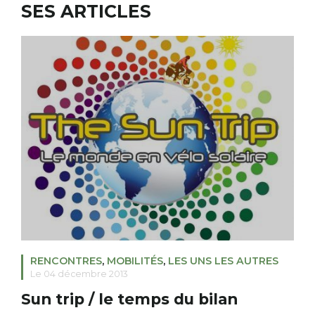
SES ARTICLES
RECHERCHER
S'ABONNER
S'INSCRIRE À LA NEWSLETTER
FACEBOOK
INSTAGRAM
LINKEDIN
YOUTUBE
RENCONTRES
,
MOBILITÉS
,
LES UNS LES AUTRES
Le 04 décembre 2013
Sun trip / le temps du bilan