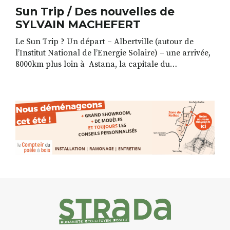
Sun Trip / Des nouvelles de
SYLVAIN MACHEFERT
Le Sun Trip ? Un départ – Albertville (autour de
l’Institut National de l’Energie Solaire) – une arrivée,
8000km plus loin à Astana, la capitale du
Kazakhstan, la Dubaï des steppes (1ère usine de
panneaux solaires d’Asie centrale aidée par un
consortium français). Un itinéraire libre, sans
assistance, pour les aventuriers à vélo électrique
solaire. Objectif : […]