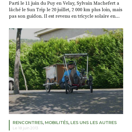
Parti le 11 juin du Puy en Velay, Sylvain Machefert a
lâché le Sun Trip le 20 juillet, 2 000 km plus loin, mais
pas son guidon. Il est revenu en tricycle solaire en
prenant du bon temps par des routes de traverse. Fin
septembre, il reprenait son travail à SEGECO. « Si je
ne suis […]
RENCONTRES
,
MOBILITÉS
,
LES UNS LES AUTRES
Le 18 juin 2013