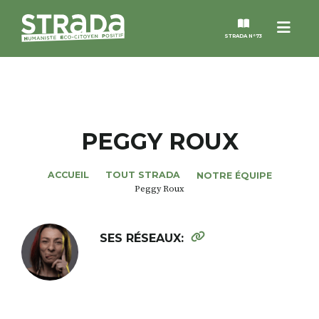
Menu
STRADA N°73
STRADA
MAGAZINES
PEGGY ROUX
NOS THÈMES
ACCUEIL
TOUT STRADA
NOTRE ÉQUIPE
Peggy Roux
STRADA’DATES
SES RÉSEAUX:
ALTER STRADA
ROSÉE DE MAI