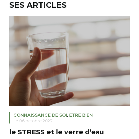
SES ARTICLES
RECHERCHER
S'ABONNER
S'INSCRIRE À LA NEWSLETTER
FACEBOOK
INSTAGRAM
LINKEDIN
YOUTUBE
CONNAISSANCE DE SOI
,
ETRE BIEN
Le 06 octobre 2023
le STRESS et le verre d’eau