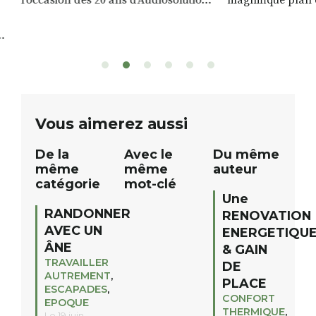
nous avons le plaisir d’organiser un
de rivière qui s’é
grand tirage au sort réservé à nos
plus d’un kilomètr
patients. De nombreux lots locaux
Le plan d’eau est 
sont à gagner, sélectionnés auprès
canoé / kayak 1 à
de commerçants, artisans et
solo, duo ou géan
partenaires de notre territoire : tirage
personnes. […]
public Samedi 26 septembre 2026 à
ue
Vous aimerez aussi
12h à […]
De la
Avec le
Du même
même
même
auteur
catégorie
mot-clé
Une
RANDONNER
RENOVATION
AVEC UN
ENERGETIQU
ÂNE
& GAIN
TRAVAILLER
DE
AUTREMENT
,
PLACE
ESCAPADES
,
CONFORT
EPOQUE
THERMIQUE
,
Le 19 juin