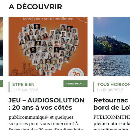
A DÉCOUVRIR
ETRE BIEN
PUBLI-RÉDAC
TOUS HORIZO
Le 12 juin 2026
Le 12 juin 2026
JEU – AUDIOSOLUTION
Retournac 
: 20 ans à vos côtés
bord de Lo
publicommuniqué- et quelques
PUBLICOMMUNIQU
surprises pour vous remercier ! À
pleine nature a l
l’occasion des 20 ans d’Audiosolution,
magnifique plan d