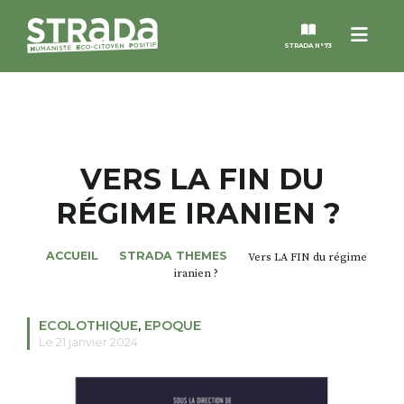
Menu
STRADA N°73
STRADA
MAGAZINES
VERS LA FIN DU
RÉGIME IRANIEN ?
NOS THÈMES
ACCUEIL
STRADA THEMES
Vers LA FIN du régime
STRADA’DATES
iranien ?
ALTER STRADA
ECOLOTHIQUE
,
EPOQUE
Le 21 janvier 2024
ROSÉE DE MAI