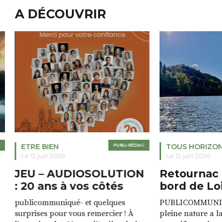
A DÉCOUVRIR
ETRE BIEN
PUBLI-RÉDAC
TOUS HORIZO
Le 12 juin 2026
Le 12 juin 2026
JEU – AUDIOSOLUTION
Retournac 
: 20 ans à vos côtés
bord de Lo
publicommuniqué- et quelques
PUBLICOMMUNIQU
surprises pour vous remercier ! À
pleine nature a l