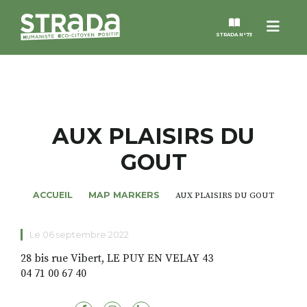
Menu
STRADA N°73
STRADA
MAGAZINES
AUX PLAISIRS DU
GOUT
NOS THÈMES
ACCUEIL
MAP MARKERS
AUX PLAISIRS DU GOUT
STRADA’DATES
Le 06 septembre 2022
ALTER STRADA
28 bis rue Vibert, LE PUY EN VELAY 43
04 71 00 67 40
ROSÉE DE MAI