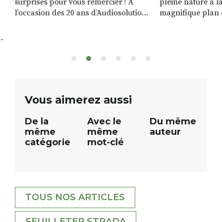
surprises pour vous remercier ! À
pleine nature a l
l’occasion des 20 ans d’Audiosolution,
magnifique plan d
nous avons le plaisir d’organiser un
de rivière qui s’é
grand tirage au sort réservé à nos
plus d’un kilomètr
patients. De nombreux lots locaux
Le plan d’eau est 
sont à gagner, sélectionnés auprès
canoé / kayak 1 à
de commerçants, artisans et
solo, duo ou géan
partenaires de notre territoire : tirage
personnes. […]
public Samedi 26 septembre 2026 à
ue
Vous aimerez aussi
12h à […]
De la
Avec le
Du même
même
même
auteur
catégorie
mot-clé
TOUS NOS ARTICLES
FEUILLETER STRADA