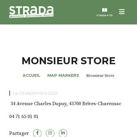
Menu
STRADA N°73
STRADA
MAGAZINES
MONSIEUR STORE
NOS THÈMES
ACCUEIL
MAP MARKERS
Monsieur Store
STRADA’DATES
Le 06 septembre 2022
34 Avenue Charles Dupuy, 43700 Brives-Charensac
ALTER STRADA
04 71 65 01 01
ROSÉE DE MAI
Partager