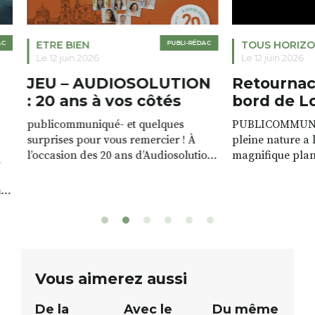
ETRE BIEN
PUBLI-RÉDAC
TOUS HORIZO
Le 12 juin 2026
Le 12 juin 2026
JEU – AUDIOSOLUTION
Retournac 
: 20 ans à vos côtés
bord de Lo
publicommuniqué- et quelques
PUBLICOMMUNIQU
surprises pour vous remercier ! À
pleine nature a l
l’occasion des 20 ans d’Audiosolution,
magnifique plan d
nous avons le plaisir d’organiser un
de rivière qui s’é
grand tirage au sort réservé à nos
plus d’un kilomètr
patients. De nombreux lots locaux
Le plan d’eau est 
sont à gagner, sélectionnés auprès
canoé / kayak 1 à
de commerçants, artisans et
solo, duo ou géan
partenaires de notre territoire : tirage
personnes. […]
public Samedi 26 septembre 2026 à
ue
Vous aimerez aussi
12h à […]
De la
Avec le
Du même