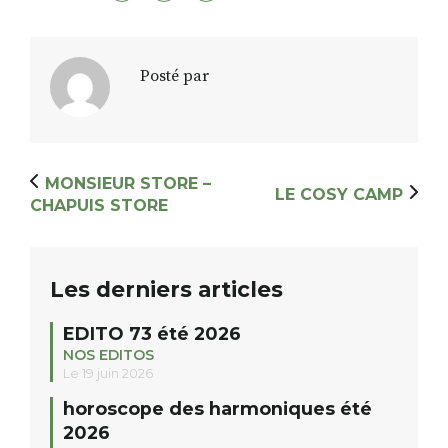
Posté par
RECHERCHER
S'ABONNER
S'INSCRIRE À LA NEWSLETTER
FACEBOOK
INSTAGRAM
LINKEDIN
YOUTUBE
MONSIEUR STORE –
LE COSY CAMP
CHAPUIS STORE
Les derniers articles
EDITO 73 été 2026
NOS EDITOS
Le 19 juin 2026
horoscope des harmoniques été
2026