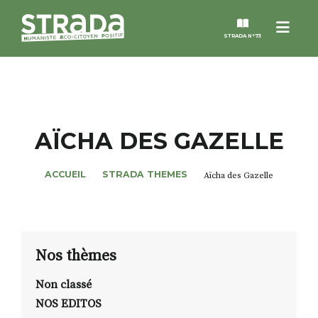
Menu
STRADA N°73
STRADA
MAGAZINES
AÏCHA DES GAZELLE
NOS THÈMES
ACCUEIL
STRADA THEMES
Aïcha des Gazelle
STRADA’DATES
ALTER STRADA
Nos thèmes
Non classé
ROSÉE DE MAI
NOS EDITOS