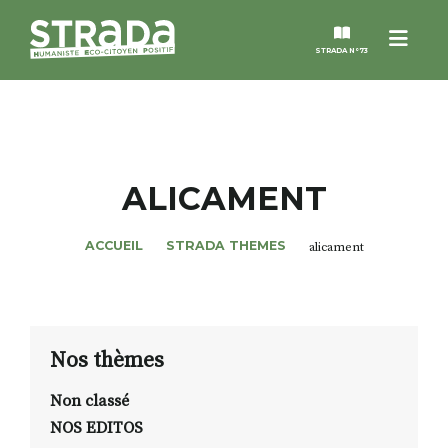
Menu
STRADA N°73
STRADA
MAGAZINES
ALICAMENT
NOS THÈMES
ACCUEIL
STRADA THEMES
alicament
STRADA’DATES
ALTER STRADA
Nos thèmes
Non classé
ROSÉE DE MAI
NOS EDITOS