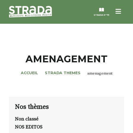
Menu
STRADA N°73
STRADA
MAGAZINES
AMENAGEMENT
NOS THÈMES
ACCUEIL
STRADA THEMES
amenagement
STRADA’DATES
ALTER STRADA
Nos thèmes
Non classé
ROSÉE DE MAI
NOS EDITOS