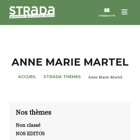
Menu
STRADA N°73
STRADA
MAGAZINES
ANNE MARIE MARTEL
NOS THÈMES
ACCUEIL
STRADA THEMES
Anne Marie Martel
STRADA’DATES
ALTER STRADA
Nos thèmes
Non classé
ROSÉE DE MAI
NOS EDITOS