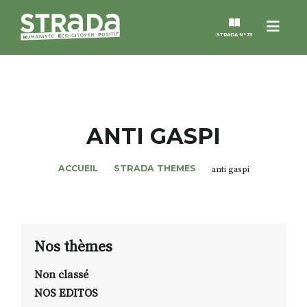
Menu
STRADA N°73
STRADA
MAGAZINES
ANTI GASPI
NOS THÈMES
ACCUEIL
STRADA THEMES
anti gaspi
STRADA’DATES
ALTER STRADA
Nos thèmes
Non classé
ROSÉE DE MAI
NOS EDITOS