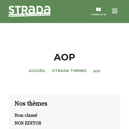
Menu
STRADA N°73
STRADA
MAGAZINES
AOP
NOS THÈMES
ACCUEIL
STRADA THEMES
AOP
STRADA’DATES
ALTER STRADA
Nos thèmes
Non classé
ROSÉE DE MAI
NOS EDITOS