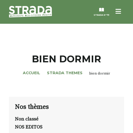
Menu
STRADA N°73
STRADA
MAGAZINES
BIEN DORMIR
NOS THÈMES
ACCUEIL
STRADA THEMES
bien dormir
STRADA’DATES
ALTER STRADA
Nos thèmes
Non classé
ROSÉE DE MAI
NOS EDITOS