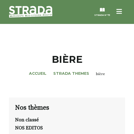
Menu
STRADA N°73
STRADA
MAGAZINES
BIÈRE
NOS THÈMES
ACCUEIL
STRADA THEMES
bière
STRADA’DATES
ALTER STRADA
Nos thèmes
Non classé
ROSÉE DE MAI
NOS EDITOS