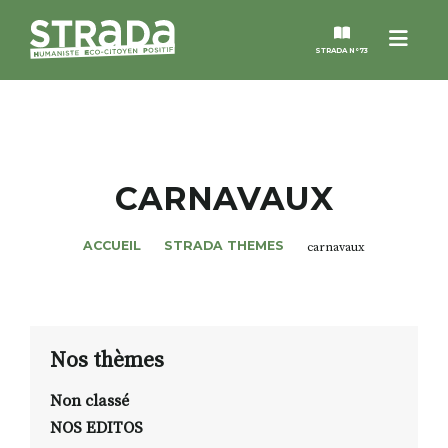
Menu
STRADA N°73
STRADA
MAGAZINES
CARNAVAUX
NOS THÈMES
ACCUEIL
STRADA THEMES
carnavaux
STRADA’DATES
ALTER STRADA
Nos thèmes
Non classé
ROSÉE DE MAI
NOS EDITOS