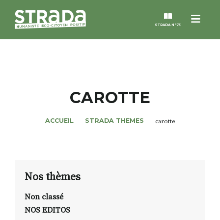
Menu
STRADA N°73
STRADA
MAGAZINES
CAROTTE
NOS THÈMES
ACCUEIL
STRADA THEMES
carotte
STRADA’DATES
ALTER STRADA
Nos thèmes
Non classé
ROSÉE DE MAI
NOS EDITOS