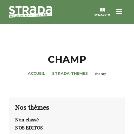
Menu
STRADA N°73
STRADA
MAGAZINES
CHAMP
NOS THÈMES
ACCUEIL
STRADA THEMES
champ
STRADA’DATES
ALTER STRADA
Nos thèmes
Non classé
ROSÉE DE MAI
NOS EDITOS