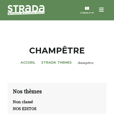
Menu
STRADA N°73
STRADA
MAGAZINES
CHAMPÊTRE
NOS THÈMES
ACCUEIL
STRADA THEMES
champêtre
STRADA’DATES
ALTER STRADA
Nos thèmes
Non classé
ROSÉE DE MAI
NOS EDITOS