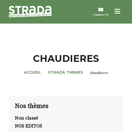
Menu
STRADA N°73
STRADA
MAGAZINES
CHAUDIERES
NOS THÈMES
ACCUEIL
STRADA THEMES
chaudieres
STRADA’DATES
ALTER STRADA
Nos thèmes
Non classé
ROSÉE DE MAI
NOS EDITOS