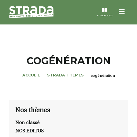
Menu
STRADA N°73
STRADA
MAGAZINES
COGÉNÉRATION
NOS THÈMES
ACCUEIL
STRADA THEMES
cogénération
STRADA’DATES
ALTER STRADA
Nos thèmes
Non classé
ROSÉE DE MAI
NOS EDITOS