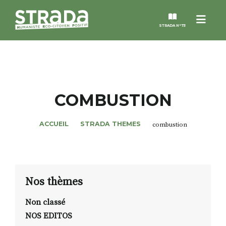
Menu
STRADA N°73
STRADA
MAGAZINES
COMBUSTION
NOS THÈMES
ACCUEIL
STRADA THEMES
combustion
STRADA’DATES
ALTER STRADA
Nos thèmes
Non classé
ROSÉE DE MAI
NOS EDITOS