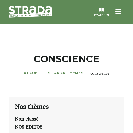
Menu
STRADA N°73
STRADA
MAGAZINES
CONSCIENCE
NOS THÈMES
ACCUEIL
STRADA THEMES
conscience
STRADA’DATES
ALTER STRADA
Nos thèmes
Non classé
ROSÉE DE MAI
NOS EDITOS