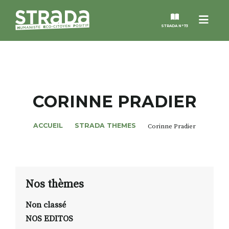
Menu
STRADA N°73
STRADA
MAGAZINES
CORINNE PRADIER
NOS THÈMES
ACCUEIL
STRADA THEMES
Corinne Pradier
STRADA’DATES
ALTER STRADA
Nos thèmes
Non classé
ROSÉE DE MAI
NOS EDITOS