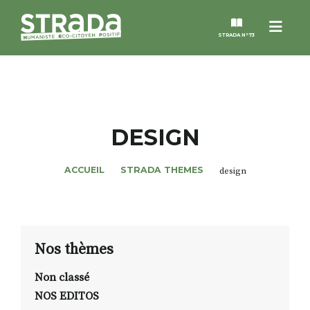
Menu
STRADA N°73
STRADA
MAGAZINES
DESIGN
NOS THÈMES
ACCUEIL
STRADA THEMES
design
STRADA’DATES
ALTER STRADA
Nos thèmes
Non classé
ROSÉE DE MAI
NOS EDITOS